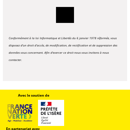
#33 Avril 2024
Végétalisation
#32 Mars 2024
Énergie
#31 Février 2024
Eau
#30 Janvier 2024
Bilan 2023
#29 Décembre 2023
Retour Forum
Conformément à la loi Informatique et Libertés du 6 janvier 1978 réformée, vous
#28 Novembre 2023
Focus Déchets
disposez d'un droit d’accès, de modification, de rectification et de suppression des
#27 Octobre 2023
Focus Alimentation
données vous concernant. Afin d'exercer ce droit nous vous invitons à nous
contacter.
#26 Septembre
2023 Focus mobilité
#25 Juillet 2023
Focus agriculture
#24 Juin 2023
Focus éducation
#23 Mai 2023
Focus citoyenneté
Avec le soutien de
#22 Avril 2023
Focus qualité de l'air
#21 Mars 2023
#20 Février 2023
#19 Janvier 2023
En partenariat avec