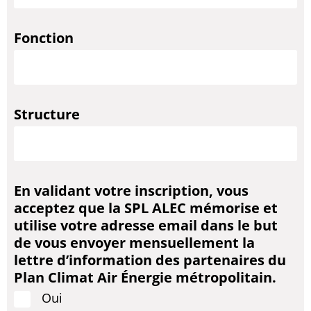
#47 Juillet/Août
Eau
#46 Juin 2025
Fraîcheur dans la ville
Fonction
#45 Mai 2025
Mobilité
#44 Avril 2025
Photovoltaïque
#43 Mars 2025
Qualité de l'air
#42 Février 2025
Forêt
Structure
#41 Janvier 2025
Bilan 2024
#40 Décembre
Forum et mobilisation des
habitants
#
39 Novembre
Sobriété énergétique
En validant votre inscription, vous
acceptez que la SPL ALEC mémorise et
#38 Octobre
Alimentation
utilise votre adresse email dans le but
#37 Septembre
Mobilité
de vous envoyer mensuellement la
#36 Juillet/Août 2024
Biodiversité
lettre d’information des partenaires du
#35 Juin 2024
Évolutions du site
Plan Climat Air Énergie métropolitain.
#34 Mai 2024
Éclairage
Oui