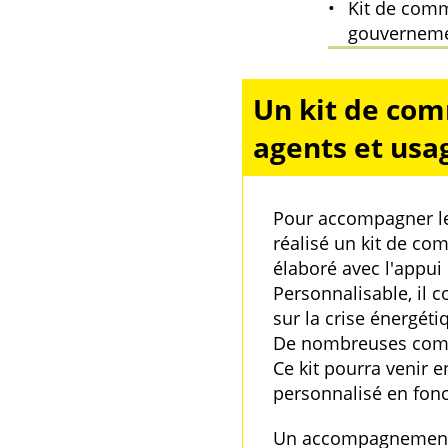
Kit de com
gouverneme
Un kit de com
agents et usa
Pour accompagner le
réalisé un kit de co
élaboré avec l'appu
Personnalisable, il 
sur la crise énergéti
De nombreuses commu
Ce kit pourra venir 
personnalisé en fonc
Un accompagnement, s