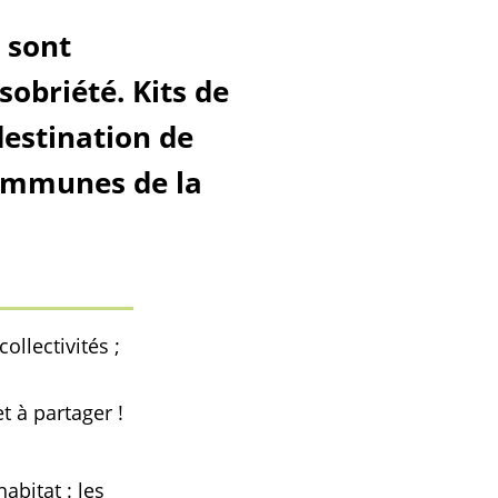
 sont
obriété. Kits de
estination de
 communes de la
ollectivités ;
t à partager !
abitat : les